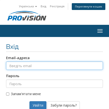
Українська
Вхід
Реєстрація
Переглянути кошик
Togg
navig
Вхід
Email-адреса
Пароль
Запам'ятати мене
Забули пароль?