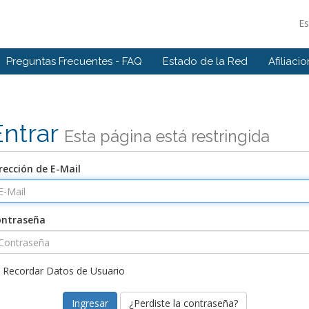
E
Preguntas Frecuentes - FAQ
Estado de la Red
Afiliaci
Entrar
Esta página está restringida
rección de E-Mail
ontraseña
Recordar Datos de Usuario
¿Perdiste la contraseña?