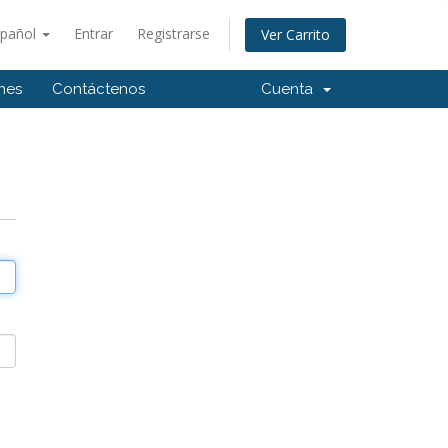
spañol
Entrar
Registrarse
Ver Carrito
ones
Contáctenos
Cuenta