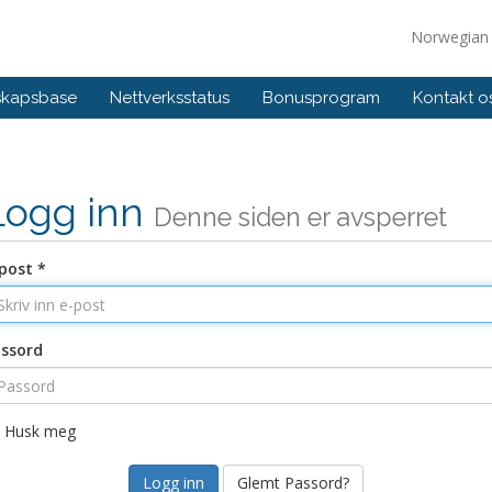
Norwegia
skapsbase
Nettverksstatus
Bonusprogram
Kontakt o
Logg inn
Denne siden er avsperret
post *
ssord
Husk meg
Glemt Passord?