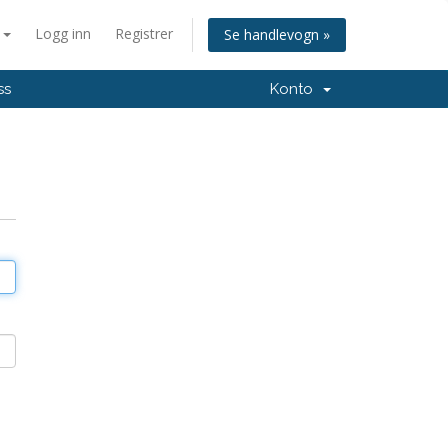
n
Logg inn
Registrer
Se handlevogn »
ss
Konto