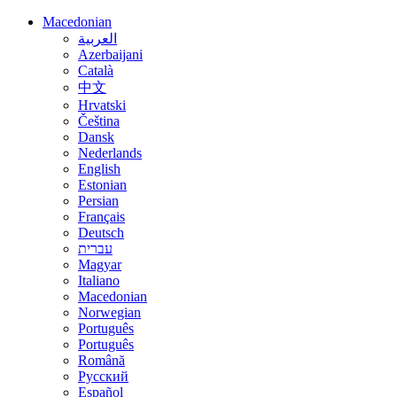
Macedonian
العربية
Azerbaijani
Català
中文
Hrvatski
Čeština
Dansk
Nederlands
English
Estonian
Persian
Français
Deutsch
עברית
Magyar
Italiano
Macedonian
Norwegian
Português
Português
Română
Русский
Español