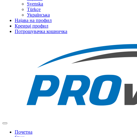
Svenska
Türkçe
Українська
Најава на профил
Креирај профил
Потрошувачка кошничка
Toggle
navigation
Почетна