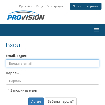
Русский
Вход
Регистрация
Просмотр корзины
Togg
navig
Вход
Email-адрес
Пароль
Запомнить меня
Забыли пароль?