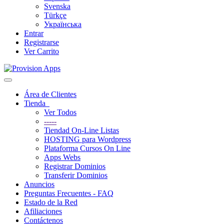
Svenska
Türkçe
Українська
Entrar
Registrarse
Ver Carrito
Toggle
navigation
Área de Clientes
Tienda
Ver Todos
-----
Tiendad On-Line Listas
HOSTING para Wordpress
Plataforma Cursos On Line
Apps Webs
Registrar Dominios
Transferir Dominios
Anuncios
Preguntas Frecuentes - FAQ
Estado de la Red
Afiliaciones
Contáctenos