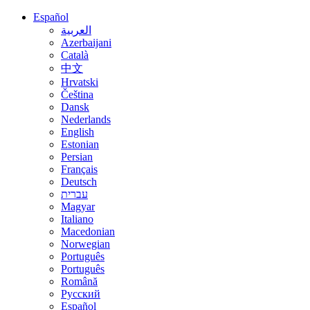
Español
العربية
Azerbaijani
Català
中文
Hrvatski
Čeština
Dansk
Nederlands
English
Estonian
Persian
Français
Deutsch
עברית
Magyar
Italiano
Macedonian
Norwegian
Português
Português
Română
Русский
Español