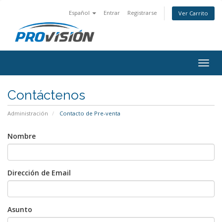
Español
Entrar
Registrarse
Ver Carrito
Togg
navig
Contáctenos
Administración
Contacto de Pre-venta
Nombre
Dirección de Email
Asunto