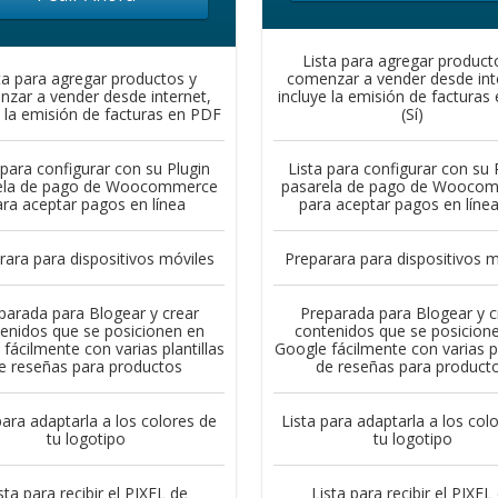
Lista para agregar product
ta para agregar productos y
comenzar a vender desde int
zar a vender desde internet,
incluye la emisión de facturas
e la emisión de facturas en PDF
(Sí)
 para configurar con su Plugin
Lista para configurar con su 
ela de pago de Woocommerce
pasarela de pago de Wooco
ara aceptar pagos en línea
para aceptar pagos en línea 
rara para dispositivos móviles
Preparara para dispositivos m
parada para Blogear y crear
Preparada para Blogear y c
enidos que se posicionen en
contenidos que se posicion
fácilmente con varias plantillas
Google fácilmente con varias pl
e reseñas para productos
de reseñas para product
para adaptarla a los colores de
Lista para adaptarla a los col
tu logotipo
tu logotipo
sta para recibir el PIXEL de
Lista para recibir el PIXEL