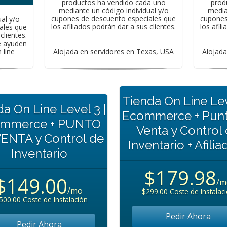
productos ha vendido cada uno
prod
mediante un código individual y/o
media
cupones de descuento especiales que
cupones
al y/o
los afiliados podrán dar a sus clientes.
los afil
ales que
clientes.
e ayuden
 line
Alojada en servidores en Texas, USA
Alojada
Tienda On Line Lev
a On Line Level 3 |
Ecommerce + Pun
mmerce + PUNTO
Venta y Control
ENTA y Control de
Inventario + Afilia
Inventario
$179.98
$149.00
/m
/mo
$299.00 Coste de Instalac
500.00 Coste de Instalación
Pedir Ahora
Pedir Ahora