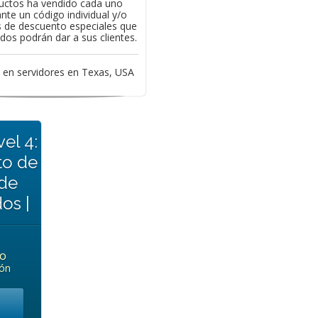
uctos ha vendido cada uno
nte un código individual y/o
 de descuento especiales que
iados podrán dar a sus clientes.
 en servidores en Texas, USA
el 4:
to de
 de
dos |
o
ión