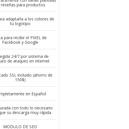
ácilmente con varias plantillas
 reseñas para productos
ara adaptarla a los colores de
tu logotipo
ta para recibir el PIXEL de
Facebook y Google
egida 24/7 por sistema de
ueo de ataques en internet
icado SSL incluido (ahorro de
150$)
mpletamente en Español
urada con todo lo necesario
que su descarga muy rápida
MODULO DE SEO