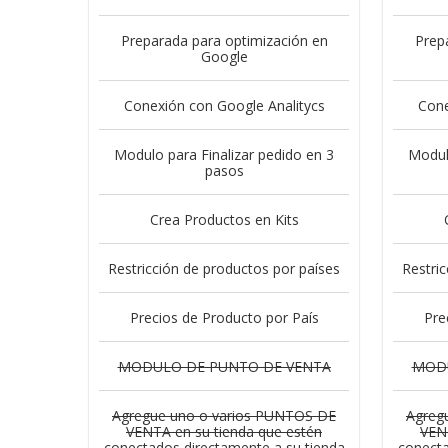
Preparada para optimización en
Prep
Google
Conexión con Google Analitycs
Cone
Modulo para Finalizar pedido en 3
Modulo
pasos
Crea Productos en Kits
Restricción de productos por países
Restri
Precios de Producto por País
Pre
MODULO DE
PUNTO DE VENTA
MOD
Agregue uno o varios PUNTOS DE
Agreg
VENTA en su tienda que estén
VENT
conectados directamente a su tienda
conecta