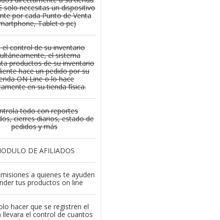
solo necesitas un dispositivo
gente por cada Punto de Venta
martphone, Tablet o pc)
 el control de su inventario
ultáneamente, el sistema
ta productos de su inventario
cliente hace un pedido por su
ienda ON Line o lo hace
tamente en su tienda física.
ntrola todo con reportes
dos,
cierres diarios, estado de
pedidos y más
ODULO DE AFILIADOS
misiones a quienes te ayuden
nder tus productos on line
lo hacer que se registren el
 llevara el control de cuantos