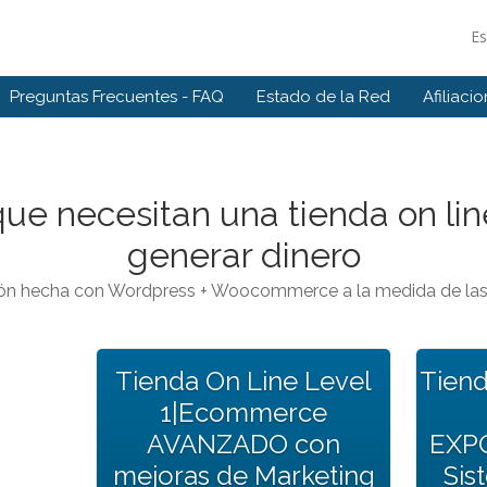
E
Preguntas Frecuentes - FAQ
Estado de la Red
Afiliaci
que necesitan una tienda on line
generar dinero
ión hecha con Wordpress + Woocommerce a la medida de las 
Tienda On Line Level
Tiend
1|Ecommerce
AVANZADO con
EXP
mejoras de Marketing
Sis