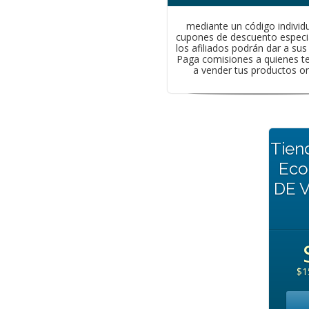
mediante un código individu
cupones de descuento especi
los afiliados podrán dar a sus 
Paga comisiones a quienes t
a vender tus productos on
Tiend
Eco
DE V
$1