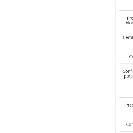
Pro
blo
Certi
C
Confi
para
Pre
Con