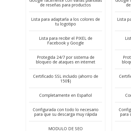
Google fácilmente con varias plantillas
Google f
de reseñas para productos
de
Lista para adaptarla a los colores de
Lista p
tu logotipo
Lista para recibir el PIXEL de
Lis
Facebook y Google
Protegida 24/7 por sistema de
Prot
bloqueo de ataques en internet
bloq
Certificado SSL incluido (ahorro de
Certif
150$)
Completamente en Español
Co
Configurada con todo lo necesario
Config
para que su descarga muy rápida
para 
MODULO DE SEO