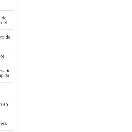
a de
rnet
rro de
ol
esario
ápida
n en
tycs