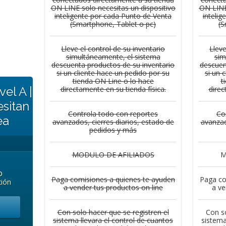
ON LINE solo necesitas un dispositivo
ON LINE 
inteligente por cada Punto de Venta
inteli
(Smartphone, Tablet o pc)
(S
Lleve el control de su inventario
Lleve
simultáneamente, el sistema
sim
descuenta productos de su inventario
descuen
si un cliente hace un pedido por su
si un 
tienda ON Line o lo hace
t
el A |
directamente en su tienda física.
direc
sitan
Controla todo con reportes
Co
ea
avanzados,
cierres diarios, estado de
avanza
pedidos y más
MODULO DE
AFILIADOS
M
o
Paga comisiones a quienes
te ayuden
Paga co
ción
a vender tus productos on line
a ve
Con solo hacer que se registren el
Con so
sistema llevara el control de cuantos
sistema