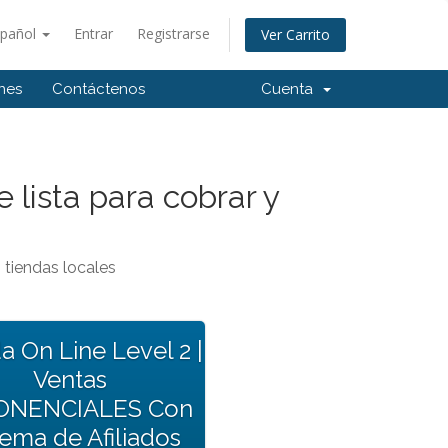
spañol
Entrar
Registrarse
Ver Carrito
ones
Contáctenos
Cuenta
 lista para cobrar y
tiendas locales
a On Line Level 2 |
Ventas
ONENCIALES Con
tema de Afiliados