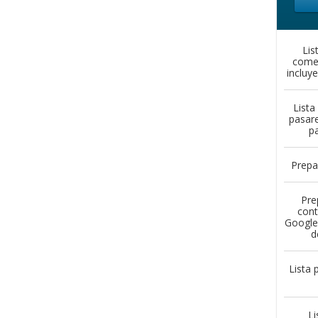
Lis
comen
incluy
Lista
pasar
p
Prepa
Pre
cont
Google 
d
Lista 
Li