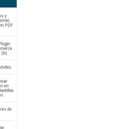
os y
ernet,
 en PDF
Plugin
mmerce
(Si)
óviles
rear
en en
antillas
os
ores de
 de