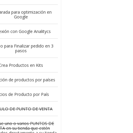
arada para optimización en
Google
xión con Google Analitycs
 para Finalizar pedido en 3
pasos
Crea Productos en Kits
cción de productos por países
cios de Producto por País
ULO DE
PUNTO DE VENTA
ue uno o varios PUNTOS DE
A en su tienda que estén
dos directamente a su tienda