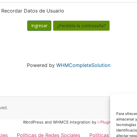
Recordar Datos de Usuario
¿Perdiste la contraseña?
Powered by
WHMCompleteSolution
ved.
Para ofrecer
almacenar y/
WordPress and WHMCS integration by
i-Plugins
tecnologías
identificaci
kies
Políticas de Redes Sociales
Políticas de Privaci
afectar nega