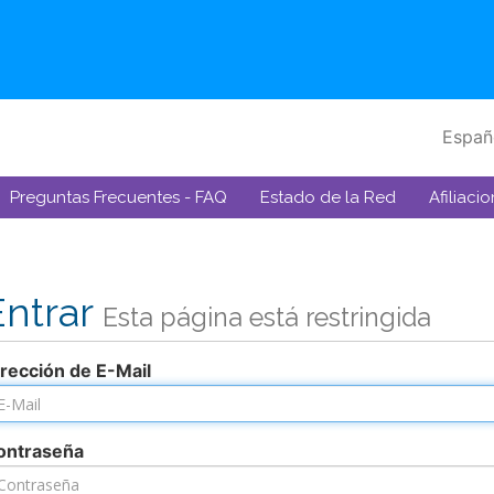
Españ
Preguntas Frecuentes - FAQ
Estado de la Red
Afiliaci
Entrar
Esta página está restringida
irección de E-Mail
ontraseña