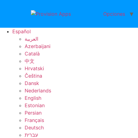
Ir
al
Opciones
contenido
Español
العربية
Azerbaijani
Català
中文
Hrvatski
Čeština
Dansk
Nederlands
English
Estonian
Persian
Français
Deutsch
עברית