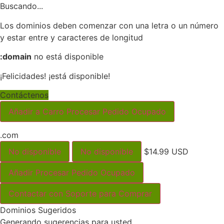
Buscando...
Los dominios deben comenzar con una letra o un número
y estar entre
y
caracteres de longitud
:domain
no está disponible
¡Felicidades!
¡está disponible!
Contáctenos
Añadir a Carro
Procesar Pedido
Ocupado
.com
No disponible
No disponible
$14.99 USD
Añadir
Procesar Pedido
Ocupado
Contactar con Soporte para Comprar
Dominios Sugeridos
Generando sugerencias para usted