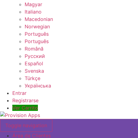
Magyar
Italiano
Macedonian
Norwegian
Português
Português
Română
Русский
Español
Svenska
Türkçe
Українська
Entrar
Registrarse
Ver Carrito
Toggle navigation
Área de Clientes