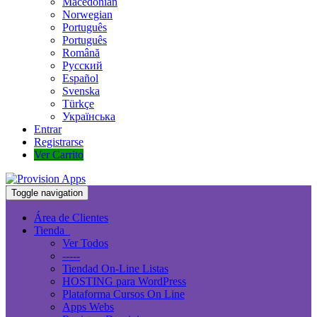
Macedonian
Norwegian
Português
Português
Română
Русский
Español
Svenska
Türkçe
Українська
Entrar
Registrarse
Ver Carrito
Toggle navigation
Área de Clientes
Tienda
Ver Todos
-----
Tiendad On-Line Listas
HOSTING para WordPress
Plataforma Cursos On Line
Apps Webs