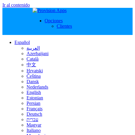
Ir al contenido
Opciones
Clientes
Español
العربية
Azerbaijani
Català
中文
Hrvatski
Čeština
Dansk
Nederlands
English
Estonian
Persian
Français
Deutsch
עברית
Magyar
Italiano