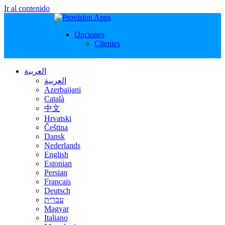
Ir al contenido
Opciones
Clientes
العربية
العربية
Azerbaijani
Català
中文
Hrvatski
Čeština
Dansk
Nederlands
English
Estonian
Persian
Français
Deutsch
עברית
Magyar
Italiano