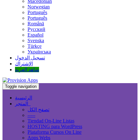
Macedonian
Norwegian
Português
Português
Română
Русский
Español
Svenska
Türkçe
Українська
تسجيل الدخول
الإشتراك
شاهد العربة
Toggle navigation
الرئيسية
المتجر
تصفح الكل
-----
Tiendad On-Line Listas
HOSTING para WordPress
Plataforma Cursos On Line
Apps Webs