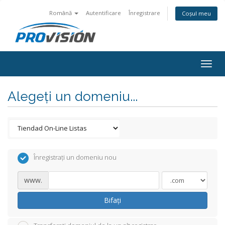
Română
Autentificare
Înregistrare
Coșul meu
Togg
navig
Alegeți un domeniu...
Înregistrați un domeniu nou
www.
Bifați