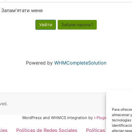
Запам'ятати мене
Забули пароль?
Powered by
WHMCompleteSolution
ved.
Para ofrecer
almacenar y/
WordPress and WHMCS integration by
i-Plugins
tecnologías
identificaci
kies
Políticas de Redes Sociales
Políticas de Privaci
afectar nega