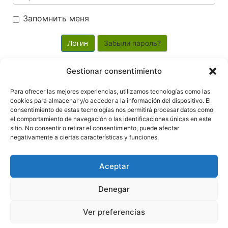
Запомнить меня
Забыли пароль?
Gestionar consentimiento
Powered by
WHMCompleteSolution
Para ofrecer las mejores experiencias, utilizamos tecnologías como las
cookies para almacenar y/o acceder a la información del dispositivo. El
consentimiento de estas tecnologías nos permitirá procesar datos como
el comportamiento de navegación o las identificaciones únicas en este
sitio. No consentir o retirar el consentimiento, puede afectar
negativamente a ciertas características y funciones.
Copyright © 2026 Provision Apps. All Rights
Reserved.
Aceptar
WordPress and WHMCS integration by
i-Plugins
Denegar
Términos y Condiciones
Política de cookies
Políticas de Redes Sociales
Ver preferencias