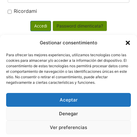
Ricordami
Password dimenticata?
Gestionar consentimiento
Powered by
WHMCompleteSolution
Para ofrecer las mejores experiencias, utilizamos tecnologías como las
cookies para almacenar y/o acceder a la información del dispositivo. El
consentimiento de estas tecnologías nos permitirá procesar datos como
el comportamiento de navegación o las identificaciones únicas en este
sitio. No consentir o retirar el consentimiento, puede afectar
negativamente a ciertas características y funciones.
Copyright © 2026 Provision Apps. All Rights
Reserved.
Aceptar
WordPress and WHMCS integration by
i-Plugins
Denegar
Términos y Condiciones
Política de cookies
Políticas de Redes Sociales
Ver preferencias