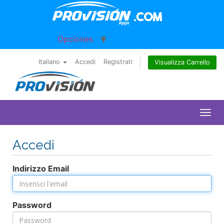
Ir
al
contenido
Opciones
Italiano
Accedi
Registrati
Visualizza Carrello
Toggl
Accedi
Indirizzo Email
Password