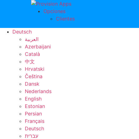
Ir
al
Opciones
contenido
Clientes
Deutsch
العربية
Azerbaijani
Català
中文
Hrvatski
Čeština
Dansk
Nederlands
English
Estonian
Persian
Français
Deutsch
עברית