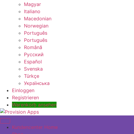
Magyar
Italiano
Macedonian
Norwegian
Português
Português
Română
Русский
Español
Svenska
Türkçe
Українська
Einloggen
Registrieren
Warenkorb ansehen
Toggle navigation
Kundencenter Home