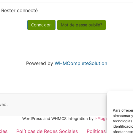
Rester connecté
Mot de passe oublié?
Powered by
WHMCompleteSolution
ved.
Para ofrecer
almacenar y/
WordPress and WHMCS integration by
i-Plugins
tecnologías
identificaci
kies
Políticas de Redes Sociales
Políticas de Privaci
afectar nega