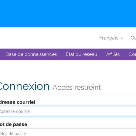
Français
Co
Base de connaissances
État du réseau
Affiliés
Co
Connexion
Accès restreint
dresse courriel
ot de passe