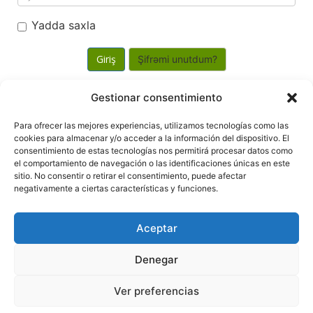
Yadda saxla
Şifrəmi unutdum?
Gestionar consentimiento
Powered by
WHMCompleteSolution
Para ofrecer las mejores experiencias, utilizamos tecnologías como las
cookies para almacenar y/o acceder a la información del dispositivo. El
consentimiento de estas tecnologías nos permitirá procesar datos como
el comportamiento de navegación o las identificaciones únicas en este
sitio. No consentir o retirar el consentimiento, puede afectar
negativamente a ciertas características y funciones.
Copyright © 2026 Provision Apps. All Rights
Reserved.
Aceptar
WordPress and WHMCS integration by
i-Plugins
Denegar
Términos y Condiciones
Política de cookies
Políticas de Redes Sociales
Ver preferencias