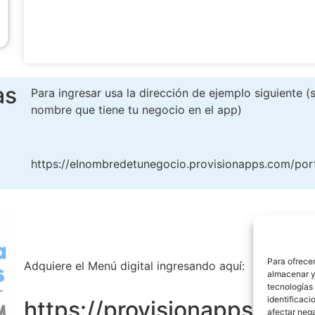
as
Para ingresar usa la dirección de ejemplo siguiente 
nombre que tiene tu negocio en el app)
https://elnombredetunegocio.provisionapps.com/port
Para ofrecer
Adquiere el Menú digital ingresando aquí:
almacenar y/
tecnologías
identificaci
https://provisionapps.com
afectar nega